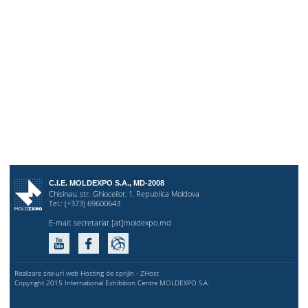
C.I.E. MOLDEXPO S.A., MD-2008
Chisinau, str. Ghioceilor, 1, Republica Moldova
Tel.: (+373) 69600643
E-mail:
secretariat [at]moldexpo.md
Realizare site-uri web Hosting de sprijin - ZHost
Copyright 2015 International Exhibition Centre MOLDEXPO S.A.