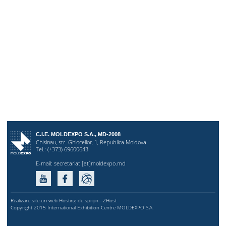
C.I.E. MOLDEXPO S.A., MD-2008
Chisinau, str. Ghioceilor, 1, Republica Moldova
Tel.: (+373) 69600643
E-mail:
secretariat [at]moldexpo.md
Realizare site-uri web Hosting de sprijin - ZHost
Copyright 2015 International Exhibition Centre MOLDEXPO S.A.