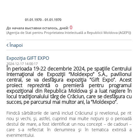
Ro
01.01.1970 - 01.01.1970
0
До начала выставки осталось, дней:
(Agenţia de Stat pentru Proprietatea Intelectuală a Republicii Moldova (AGEPI))
Înapoi
Expoziția GIFT EXPO
2024-12-17 14:00:17
În perioada 19-22 decembrie 2024, pe spațiile Centrului
Internațional de Expoziții “Moldexpo” S.A., pavilionul
central, se va desfășura expoziția ”Gift Expo”. Acest
proiect reprezintă o premieră pentru programul
expozițional din Republica Moldova și a luat naștere în
locul tradiționalului târg de Crăciun, care se desfășura cu
succes, pe parcursul mai multor ani, la “Moldexpo”.
Fiindcă sărbătorile de iarnă includ Crăciunul și revelionul, pe rit
nou și vechi, și, astfel, cuprind mai multe noțiuni și o perioadă
destul de mare, a fost identificat un nou concept – de cadouri –
care s-a reflectat în denumirea și în tematica extinsă a
evenimentului.