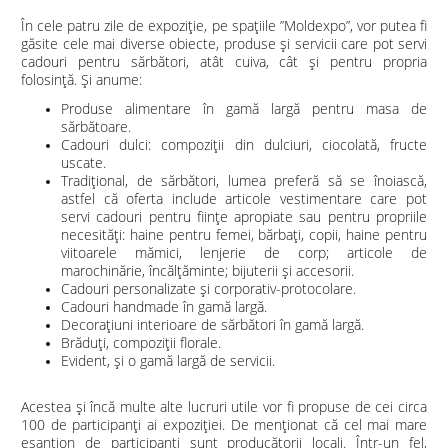
În cele patru zile de expoziție, pe spațiile ”Moldexpo”, vor putea fi
găsite cele mai diverse obiecte, produse și servicii care pot servi
cadouri pentru sărbători, atât cuiva, cât și pentru propria
folosință. Și anume:
Produse alimentare în gamă largă pentru masa de
sărbătoare.
Cadouri dulci: compoziții din dulciuri, ciocolată, fructe
uscate.
Tradițional, de sărbători, lumea preferă să se înoiască,
astfel că oferta include articole vestimentare care pot
servi cadouri pentru ființe apropiate sau pentru propriile
necesități: haine pentru femei, bărbați, copii, haine pentru
viitoarele mămici, lenjerie de corp; articole de
marochinărie, încălțăminte; bijuterii și accesorii.
Cadouri personalizate și corporativ-protocolare.
Cadouri handmade în gamă largă.
Decorațiuni interioare de sărbători în gamă largă.
Brăduți, compoziții florale.
Evident, și o gamă largă de servicii.
Acestea și încă multe alte lucruri utile vor fi propuse de cei circa
100 de participanți ai expoziției. De menționat că cel mai mare
eșantion de participanți sunt producătorii locali. Într-un fel,