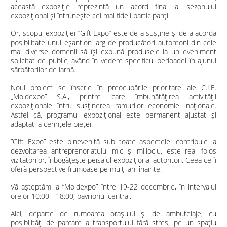
această expoziție reprezintă un acord final al sezonului
expozițional și întrunește cei mai fideli participanți.
Or, scopul expoziției ”Gift Expo” este de a susține și de a acorda
posibilitate unui eșantion larg de producători autohtoni din cele
mai diverse domenii să își expună produsele la un eveniment
solicitat de public, având în vedere specificul perioadei în ajunul
sărbătorilor de iarnă.
Noul proiect se înscrie în preocupările prioritare ale C.I.E.
„Moldexpo” S.A., printre care îmbunătățirea activității
expoziționale întru susținerea ramurilor economiei naționale.
Astfel că, programul expozițional este permanent ajustat și
adaptat la cerințele pieței.
”Gift Expo” este binevenită sub toate aspectele: contribuie la
dezvoltarea antreprenoriatului mic și mijlociu, este real folos
vizitatorilor, înbogățește peisajul expozițional autohton. Ceea ce îi
oferă perspective frumoase pe mulți ani înainte.
Vă așteptăm la ”Moldexpo” între 19-22 decembrie, în intervalul
orelor 10:00 - 18:00, pavilionul central.
Aici, departe de rumoarea orașului și de ambuteiaje, cu
posibilități de parcare a transportului fără stres, pe un spațiu