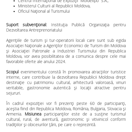
Centrul Internațional de Expoziții
“Moldexpo” S.A.,
Ministerul Culturii al Republicii Moldova,
Oficiul Național al Turismului
Suport subvențional:
Instituția Publică Organizaţia pentru
Dezvoltarea Antreprenoriatului
Agențiile de turism și tur-operatorii locali care sunt sub egida
Asociației Naționale a Agenților Economici de Turism din Moldova
și Asociației Patronale a Industriei Turismului din Republica
Moldova, vor avea posibilitatea de a comunica despre cele mai
favorabile oferte ale anului 2024.
Scopul
evenimentului constă în promovarea atracțiilor turistice
interne, care contribuie la dezvoltarea Republicii Moldova drept
destinație cu patrimoniu cultural, arhitectură valoroasă, vinuri
veritabile, gastronomie autentică și locații atractive pentru
sejururi.
În cadrul expoziției vor fi prezenți peste 60 de participanți,
aceștia fiind din Republica Moldova, România, Bulgaria, Slovacia și
Armenia.
Misiunea
participanților este de a susține turismul
cultural, rural, de aventură, gastronomic și vitivinicol conform
tradițiilor și obiceiurilor țării, pe care o reprezintă.