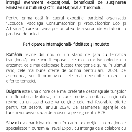
întregul eveniment expozițional, beneficiază de susținerea
Ministerului Culturii și Oficiului Național al Turismului.
Pentru prima dată în cadrul expoziției participă organizația
“EcoLocal Asociația Consumatorilor și Producătorilor Eco și
Artizanali”, care vor avea posibilitatea de a surprinde vizitatorii cu
produse de unicat.
Participarea internațională- fidelitate și noutate
România
revine din nou cu un stand de țară cu tematica
tradițională, unde vor fi expuse cele mai atractive obiecte din
artizanat, cele mai delicioase bucate tradiționale și, nu în ultimul
rând, cele mai bune oferte de odihnă pentru anul 2024. De
asemenea, vor fi promovate cele mai deosebite trasee cu
diferite tematici.
Bulgaria
este una dintre cele mai preferate destinații ale turiștilor
din Republica Moldova, din care motiv autoritatea națională
revine cu un stand care va conține cele mai favorabile oferte
pentru tot sezonul anului 2024. De asemenea, agențiile de
turism vor avea ocazia de a discuta pe segmentul B2B.
Slovacia
va participa din nou în cadrul expoziției internaționale
specializate “Tourism & Travel Expo”, cu intenția de a colabora cu