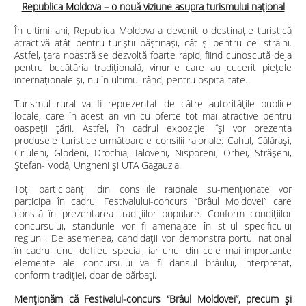
Republica Moldova – o nouă viziune asupra turismului național
În ultimii ani, Republica Moldova a devenit o destinație turistică
atractivă atât pentru turiștii băștinași, cât și pentru cei străini.
Astfel, țara noastră se dezvoltă foarte rapid, fiind cunoscută deja
pentru bucătăria tradițională, vinurile care au cucerit piețele
internaționale și, nu în ultimul rând, pentru ospitalitate.
Turismul rural va fi reprezentat de către autoritățile publice
locale, care în acest an vin cu oferte tot mai atractive pentru
oaspeții țării. Astfel, în cadrul expoziției își vor prezenta
produsele turistice următoarele consilii raionale: Сahul, Călărași,
Criuleni, Glodeni, Drochia, Ialoveni, Nisporeni, Orhei, Strășeni,
Ștefan- Vodă, Ungheni și UTA Gagauzia.
Toți participanții din consiliile raionale su-menționate vor
participa în cadrul Festivalului-concurs “Brâul Moldovei” care
constă în prezentarea tradițiilor populare. Conform condițiilor
concursului, standurile vor fi amenajate în stilul specificului
regiunii. De asemenea, candidații vor demonstra portul national
în cadrul unui defileu special, iar unul din cele mai importante
elemente ale concursului va fi dansul brâului, interpretat,
conform tradiției, doar de bărbați.
Menționăm că Festivalul-concurs “Br
âul Moldovei
”, precum și