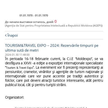
Ro
01.01.1970 - 01.01.1970
0
До начала выставки осталось, дней:
(Agenţia de Stat pentru Proprietatea Intelectuală a Republicii Moldova (AGEPI))
Înapoi
TOURISM&TRAVEL EXPO – 2024: Rezervările timpurii pe
ultima sută de metri
2024-01-30 11:48:00
În perioada 16-18 februarie curent, la C.I.E “Moldexpo”, se va
desfășura a XXVII -a ediție a expoziției internaționale specializate
“
”. La eveniment vor fi prezenți reprezentanți ai
Tourism & Travel Expo
pensiunilor, cramelor, vinăriilor și agențiile de turism naționale și
internaționale care vor pune accente pe tradiții autentice și
folclor, care pot deveni atracții turistice interesante, atât pentru
publicul local, cât și pentru turiștii străini.
Organizator
i
: