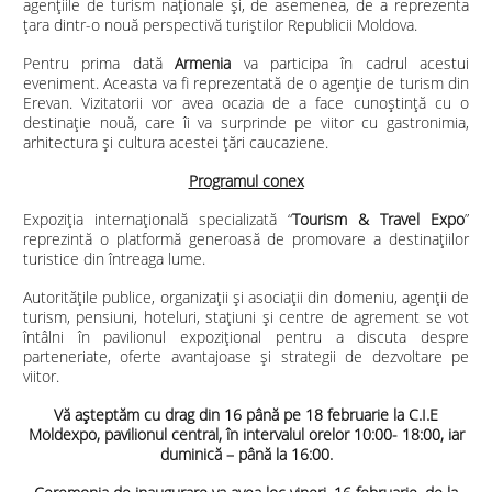
agențiile de turism naționale și, de asemenea, de a reprezenta
țara dintr-o nouă perspectivă turiștilor Republicii Moldova.
Pentru prima dată
Armenia
va participa în cadrul acestui
eveniment. Aceasta va fi reprezentată de o agenție de turism din
Erevan. Vizitatorii vor avea ocazia de a face cunoștință cu o
destinație nouă, care îi va surprinde pe viitor cu gastronimia,
arhitectura și cultura acestei țări caucaziene.
Programul conex
Expoziția internațională specializată “
Tourism & Travel Expo
”
reprezintă o platformă generoasă de promovare a destinațiilor
turistice din întreaga lume.
Autoritățile publice, organizații și asociații din domeniu, agenții de
turism, pensiuni, hoteluri, stațiuni și centre de agrement se vot
întâlni în pavilionul expozițional pentru a discuta despre
parteneriate, oferte avantajoase și strategii de dezvoltare pe
viitor.
Vă așteptăm cu drag din 16 până pe 18 februarie la C.I.E
Moldexpo, pavilionul central, în intervalul orelor 10:00- 18:00, iar
duminică – până la 16:00.