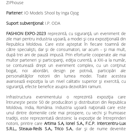
ZIPhouse
Partener:
IO Models Shool by Inga Ojog
Suport subvențional:
I.P. ODA
FASHION EXPO-2023
reprezintă, cu siguranță, un eveniment de
zile mari pentru industria uşoară, a modei şi cea expoziţională din
Republica Moldova. Care este așteptat în fiecare toamnă de
către specialiști, dar și de consumatori, iar acum – și mai mult,
după trei ani de pauză impusă. Prin eforturile cooperate ale mai
multor parteneri și participanți, ediția curentă, a XXI-a la număr,
se conturează drept un eveniment complex, cu un conţinut
bogat, noi abordări, design pe potrivă, participări ale
personalităților notorii din lumea modei. Toate acestea
avansează expoziția la un nivel calitativ superior și exercită, cu
siguranță, efecte benefice asupra dezvoltării ramurii.
Infrastructura evenimentului o reprezintă expoziția care
întrunește peste 50 de producători și distribuitori din Republica
Moldova, India, România. Industria uşoară națională care este
unul dintre domeniile cele mai prospere, cu vechi și frumoase
tradiţii, este reprezentată destoinic la expoziție de întreprinderi
notorii, printre care
Artima S.A, Ionel S.A., F.C.P. Intercentru-Lux
S.R.L., Steaua-Reds S.A., Trico S.A.
, dar și de nume devenite