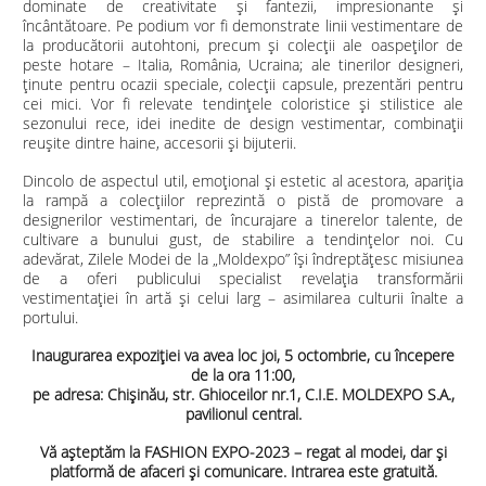
dominate de creativitate şi fantezii, impresionante şi
încântătoare. Pe podium vor fi demonstrate linii vestimentare de
la producătorii autohtoni, precum și colecții ale oaspeților de
peste hotare – Italia, România, Ucraina; ale tinerilor designeri,
ținute pentru ocazii speciale, colecții capsule, prezentări pentru
cei mici. Vor fi relevate tendințele coloristice și stilistice ale
sezonului rece, idei inedite de design vestimentar, combinații
reușite dintre haine, accesorii și bijuterii.
Dincolo de aspectul util, emoţional şi estetic al acestora, apariţia
la rampă a colecţiilor reprezintă o pistă de promovare a
designerilor vestimentari, de încurajare a tinerelor talente, de
cultivare a bunului gust, de stabilire a tendinţelor noi. Cu
adevărat, Zilele Modei de la „Moldexpo” își îndreptățesc misiunea
de a oferi publicului specialist revelaţia transformării
vestimentaţiei în artă şi celui larg – asimilarea culturii înalte a
portului.
Inaugurarea expoziţiei va avea loc joi, 5 octombrie, cu începere
de la ora 11:00,
pe adresa: Chișinău, str. Ghioceilor nr.1, C.I.E. MOLDEXPO S.A.,
pavilionul central.
Vă așteptăm la FASHION EXPO-2023 – regat al modei, dar și
platformă de afaceri și comunicare.
Intrarea este gratuită.