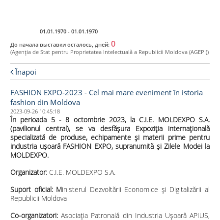
Ro
01.01.1970 - 01.01.1970
0
До начала выставки осталось, дней:
(Agenţia de Stat pentru Proprietatea Intelectuală a Republicii Moldova (AGEPI))
Înapoi
FASHION EXPO-2023 - Cel mai mare eveniment în istoria
fashion din Moldova
2023-09-26 10:45:18
În perioada 5 - 8 octombrie 2023, la C.I.E. MOLDEXPO S.A.
(pavilionul central), se va desfășura Expoziția internațională
specializată de produse, echipamente și materii prime pentru
industria ușoară FASHION EXPO, supranumită și Zilele Modei la
MOLDEXPO.
Organizator:
C.I.E. MOLDEXPO S.A.
Suport oficial:
M
inisterul Dezvoltării Economice și Digitalizării al
Republicii Moldova
Co-organizatori:
Asociația Patronală din Industria Ușoară APIUS,