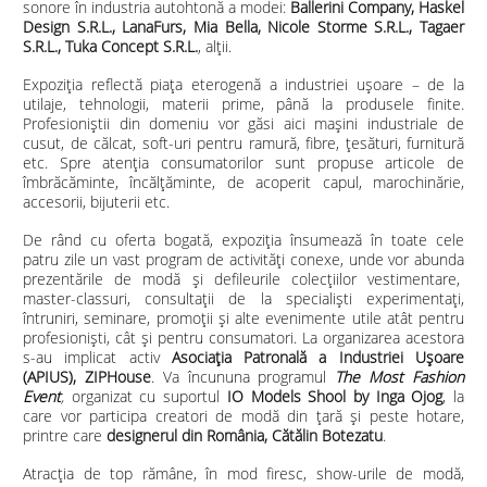
sonore în industria autohtonă a modei:
Ballerini Company, Haskel
Design S.R.L., LanaFurs, Mia Bella, Nicole Storme S.R.L., Tagaer
S.R.L., Tuka Concept S.R.L.
, alții.
Expoziţia reflectă piaţa eterogenă a industriei uşoare – de la
utilaje, tehnologii, materii prime, până la produsele finite.
Profesioniştii din domeniu vor găsi aici maşini industriale de
cusut, de călcat, soft-uri pentru ramură, fibre, ţesături, furnitură
etc. Spre atenţia consumatorilor sunt propuse articole de
îmbrăcăminte, încălţăminte, de acoperit capul, marochinărie,
accesorii, bijuterii etc.
De rând cu oferta bogată, expoziţia însumează în toate cele
patru zile un vast program de activităţi conexe, unde vor abunda
prezentările de modă şi defileurile colecțiilor vestimentare,
master-classuri, consultaţii de la specialişti experimentaţi,
întruniri, seminare, promoții și alte evenimente utile atât pentru
profesioniști, cât și pentru consumatori. La organizarea acestora
s-au implicat activ
Asociaţia Patronală a Industriei Uşoare
(APIUS), ZIPHouse
. Va încununa programul
The Most Fashion
Event
,
organizat cu suportul
IO Models Shool by Inga Ojog
, la
care vor participa
creatori de modă din țară și peste hotare,
printre care
designerul din România, Cătălin Botezatu
.
Atracţia de top rămâne, în mod firesc, show-urile de modă,